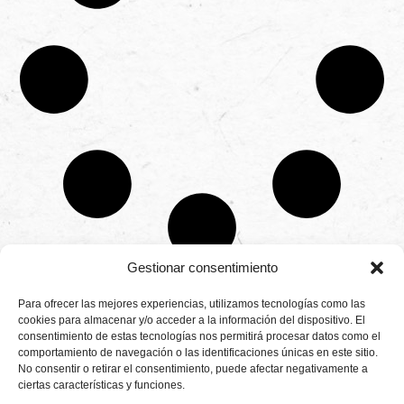
Gestionar consentimiento
CONTÁCTANOS
Para ofrecer las mejores experiencias, utilizamos tecnologías como las
Camino de
cookies para almacenar y/o acceder a la información del dispositivo. El
Productores
Aviso legal
Montemayor s/n
consentimiento de estas tecnologías nos permitirá procesar datos como el
de
21800 Moguer.
Política de
fresas,
comportamiento de navegación o las identificaciones únicas en este sitio.
Huelva ESPAÑA.
privacidad
frambuesas,
No consentir o retirar el consentimiento, puede afectar negativamente a
Canal de denuncias
arándanos
ciertas características y funciones.
info@cunadeplatero.com
Canal de denuncias
y