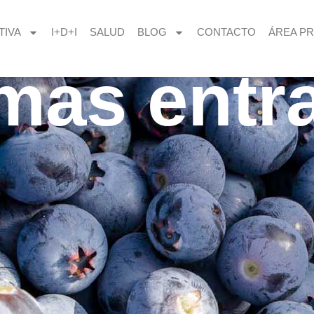
TIVA
I+D+I
SALUD
BLOG
CONTACTO
ÁREA PR
imas entr