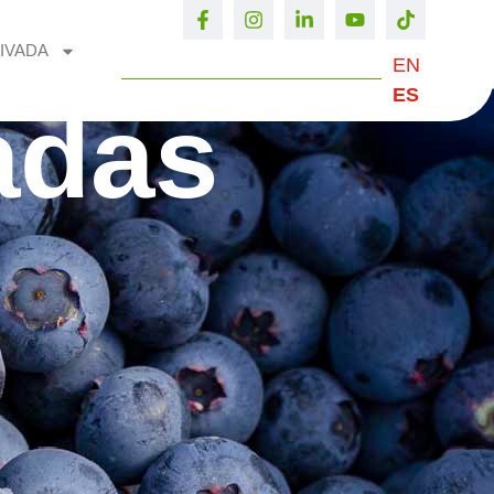
IVADA
EN
ES
adas