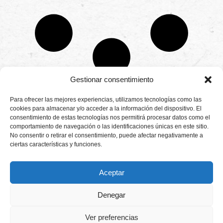
Gestionar consentimiento
CONTÁCTANOS
Para ofrecer las mejores experiencias, utilizamos tecnologías como las
Camino de
cookies para almacenar y/o acceder a la información del dispositivo. El
Productores
Aviso legal
Montemayor s/n
consentimiento de estas tecnologías nos permitirá procesar datos como el
de
21800 Moguer.
Política de
fresas,
comportamiento de navegación o las identificaciones únicas en este sitio.
Huelva ESPAÑA.
privacidad
frambuesas,
No consentir o retirar el consentimiento, puede afectar negativamente a
Canal de denuncias
arándanos
ciertas características y funciones.
info@cunadeplatero.com
Canal de denuncias
y
+34 959 37 21
moras
medio ambiente
desde
25
Aceptar
1988.
Calidad
MATERIALES
y
CORPORATIVOS
Denegar
sostenibilidad
Logotipo -
en
Dossier español -
cada
Ver preferencias
berry.