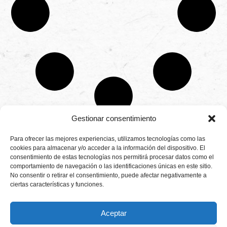
Gestionar consentimiento
CONTÁCTANOS
Para ofrecer las mejores experiencias, utilizamos tecnologías como las
Camino de
cookies para almacenar y/o acceder a la información del dispositivo. El
Productores
Aviso legal
Montemayor s/n
consentimiento de estas tecnologías nos permitirá procesar datos como el
de
21800 Moguer.
Política de
fresas,
comportamiento de navegación o las identificaciones únicas en este sitio.
Huelva ESPAÑA.
privacidad
frambuesas,
No consentir o retirar el consentimiento, puede afectar negativamente a
Canal de denuncias
arándanos
ciertas características y funciones.
info@cunadeplatero.com
Canal de denuncias
y
+34 959 37 21
moras
medio ambiente
desde
25
Aceptar
1988.
Calidad
MATERIALES