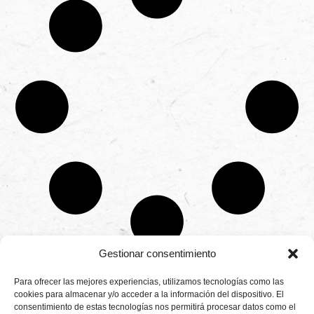
Gestionar consentimiento
CONTÁCTANOS
Para ofrecer las mejores experiencias, utilizamos tecnologías como las
Camino de
cookies para almacenar y/o acceder a la información del dispositivo. El
Productores
Aviso legal
Montemayor s/n
consentimiento de estas tecnologías nos permitirá procesar datos como el
de
21800 Moguer.
Política de