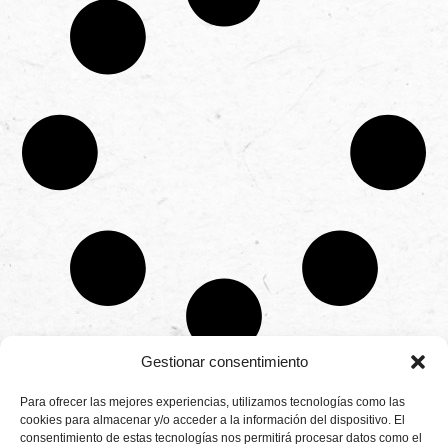
Gestionar consentimiento
CONTÁCTANOS
Para ofrecer las mejores experiencias, utilizamos tecnologías como las
Camino de
cookies para almacenar y/o acceder a la información del dispositivo. El
Productores
Aviso legal
Montemayor s/n
consentimiento de estas tecnologías nos permitirá procesar datos como el
de
21800 Moguer.
Política de