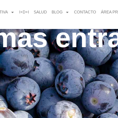
TIVA
I+D+I
SALUD
BLOG
CONTACTO
ÁREA PR
imas entr