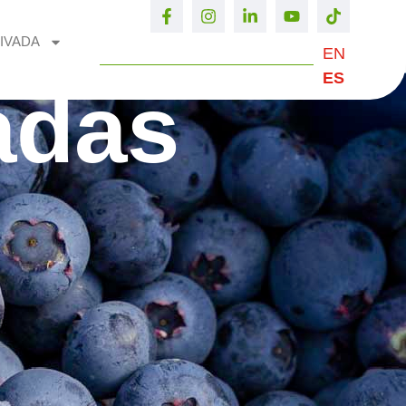
IVADA
EN
ES
adas