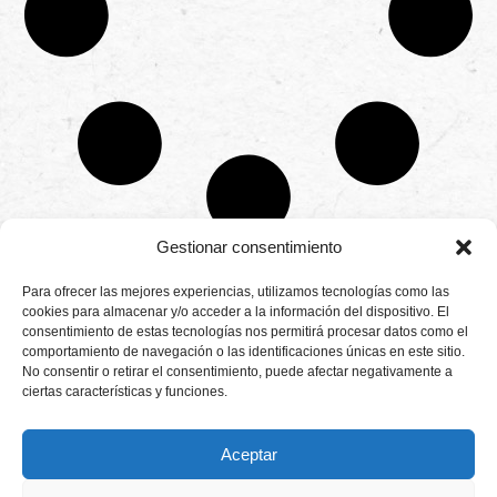
Gestionar consentimiento
CONTÁCTANOS
Para ofrecer las mejores experiencias, utilizamos tecnologías como las
Camino de
cookies para almacenar y/o acceder a la información del dispositivo. El
Productores
Aviso legal
Montemayor s/n
consentimiento de estas tecnologías nos permitirá procesar datos como el
de
21800 Moguer.
Política de
fresas,
comportamiento de navegación o las identificaciones únicas en este sitio.
Huelva ESPAÑA.
privacidad
frambuesas,
No consentir o retirar el consentimiento, puede afectar negativamente a
Canal de denuncias
arándanos
ciertas características y funciones.
info@cunadeplatero.com
Canal de denuncias
y
+34 959 37 21
moras
medio ambiente
desde
25
Aceptar
1988.
Calidad
MATERIALES
y