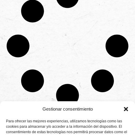
Gestionar consentimiento
CONTÁCTANOS
Para ofrecer las mejores experiencias, utilizamos tecnologías como las
Camino de
cookies para almacenar y/o acceder a la información del dispositivo. El
Productores
Aviso legal
Montemayor s/n
consentimiento de estas tecnologías nos permitirá procesar datos como el
de
21800 Moguer.
Política de