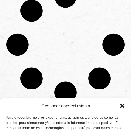
Gestionar consentimiento
CONTÁCTANOS
Para ofrecer las mejores experiencias, utilizamos tecnologías como las
Camino de
cookies para almacenar y/o acceder a la información del dispositivo. El
Productores
Aviso legal
Montemayor s/n
consentimiento de estas tecnologías nos permitirá procesar datos como el
de
21800 Moguer.
Política de