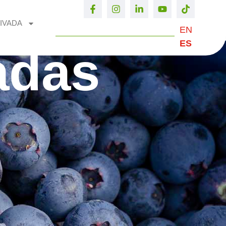
IVADA
EN
ES
adas