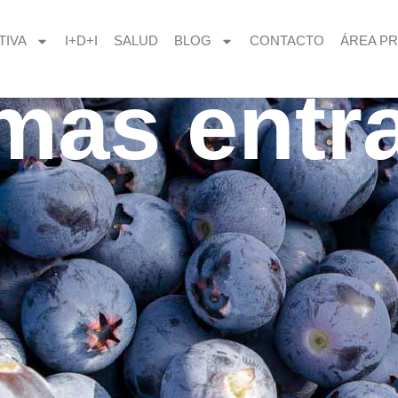
TIVA
I+D+I
SALUD
BLOG
CONTACTO
ÁREA PR
imas entr