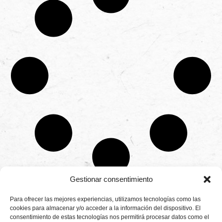
Gestionar consentimiento
CONTÁCTANOS
Para ofrecer las mejores experiencias, utilizamos tecnologías como las
Camino de
cookies para almacenar y/o acceder a la información del dispositivo. El
Productores
Aviso legal
Montemayor s/n
consentimiento de estas tecnologías nos permitirá procesar datos como el
de
21800 Moguer.
Política de