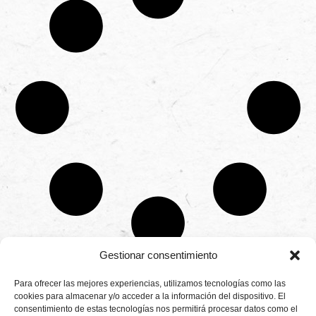
Gestionar consentimiento
CONTÁCTANOS
Para ofrecer las mejores experiencias, utilizamos tecnologías como las
Camino de
cookies para almacenar y/o acceder a la información del dispositivo. El
Productores
Aviso legal
Montemayor s/n
consentimiento de estas tecnologías nos permitirá procesar datos como el
de
21800 Moguer.
Política de