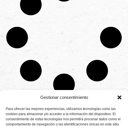
Gestionar consentimiento
CONTÁCTANOS
Para ofrecer las mejores experiencias, utilizamos tecnologías como las
Camino de
cookies para almacenar y/o acceder a la información del dispositivo. El
Productores
Aviso legal
Montemayor s/n
consentimiento de estas tecnologías nos permitirá procesar datos como el
de
21800 Moguer.
Política de
fresas,
comportamiento de navegación o las identificaciones únicas en este sitio.
Huelva ESPAÑA.
privacidad