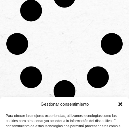
Gestionar consentimiento
CONTÁCTANOS
Para ofrecer las mejores experiencias, utilizamos tecnologías como las
Camino de
cookies para almacenar y/o acceder a la información del dispositivo. El
Productores
Aviso legal
Montemayor s/n
consentimiento de estas tecnologías nos permitirá procesar datos como el
de
21800 Moguer.
Política de