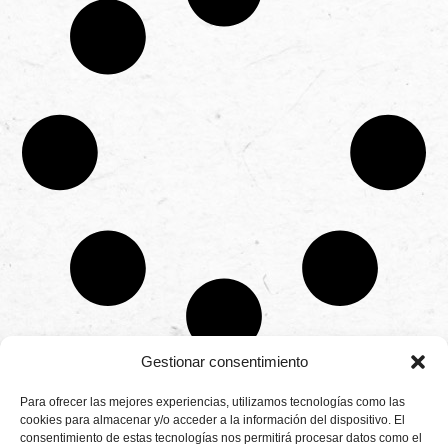
Gestionar consentimiento
CONTÁCTANOS
Para ofrecer las mejores experiencias, utilizamos tecnologías como las
Camino de
cookies para almacenar y/o acceder a la información del dispositivo. El
Productores
Aviso legal
Montemayor s/n
consentimiento de estas tecnologías nos permitirá procesar datos como el
de
21800 Moguer.
Política de