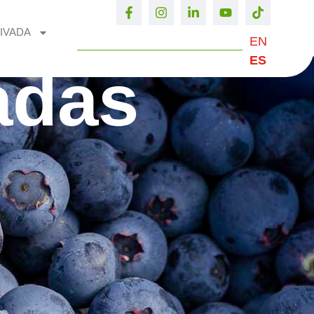
IVADA
EN
ES
adas