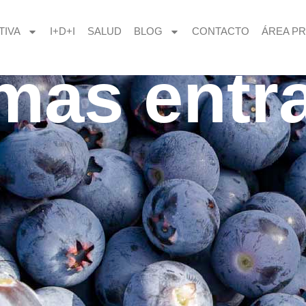
TIVA
I+D+I
SALUD
BLOG
CONTACTO
ÁREA PR
imas entr