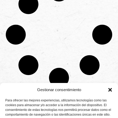
Gestionar consentimiento
CONTÁCTANOS
Para ofrecer las mejores experiencias, utilizamos tecnologías como las
Camino de
cookies para almacenar y/o acceder a la información del dispositivo. El
Productores
Aviso legal
Montemayor s/n
consentimiento de estas tecnologías nos permitirá procesar datos como el
de
21800 Moguer.
Política de
fresas,
comportamiento de navegación o las identificaciones únicas en este sitio.
Huelva ESPAÑA.
privacidad