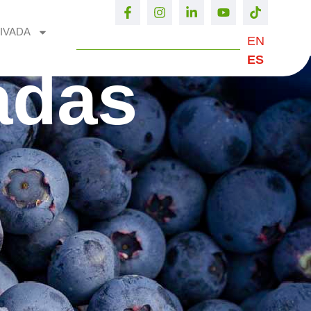
IVADA
EN
ES
adas