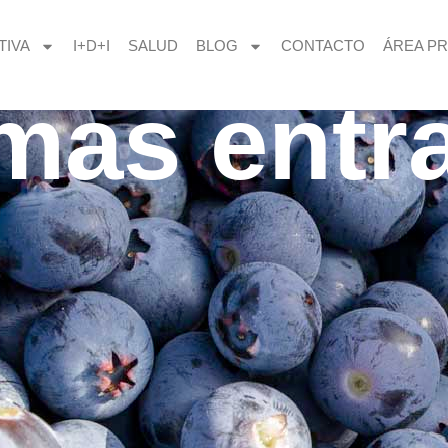
TIVA
I+D+I
SALUD
BLOG
CONTACTO
ÁREA PR
imas entr