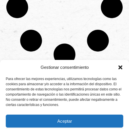
Gestionar consentimiento
CONTÁCTANOS
Para ofrecer las mejores experiencias, utilizamos tecnologías como las
Camino de
cookies para almacenar y/o acceder a la información del dispositivo. El
Productores
Aviso legal
Montemayor s/n
consentimiento de estas tecnologías nos permitirá procesar datos como el
de
21800 Moguer.
Política de
fresas,
comportamiento de navegación o las identificaciones únicas en este sitio.
Huelva ESPAÑA.
privacidad
frambuesas,
No consentir o retirar el consentimiento, puede afectar negativamente a
Canal de denuncias
arándanos
ciertas características y funciones.
info@cunadeplatero.com
Canal de denuncias
y
+34 959 37 21
moras
medio ambiente
desde
25
Aceptar
1988.
Calidad
MATERIALES