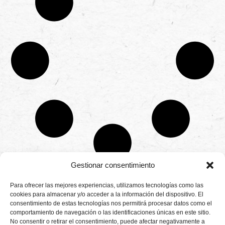
Gestionar consentimiento
CONTÁCTANOS
Para ofrecer las mejores experiencias, utilizamos tecnologías como las
Camino de
cookies para almacenar y/o acceder a la información del dispositivo. El
Productores
Aviso legal
Montemayor s/n
consentimiento de estas tecnologías nos permitirá procesar datos como el
de
21800 Moguer.
Política de
fresas,
comportamiento de navegación o las identificaciones únicas en este sitio.
Huelva ESPAÑA.
privacidad
frambuesas,
No consentir o retirar el consentimiento, puede afectar negativamente a