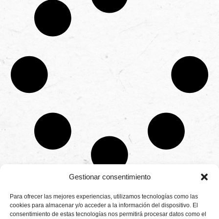
Gestionar consentimiento
CONTÁCTANOS
Para ofrecer las mejores experiencias, utilizamos tecnologías como las
Camino de
cookies para almacenar y/o acceder a la información del dispositivo. El
Productores
Aviso legal
Montemayor s/n
consentimiento de estas tecnologías nos permitirá procesar datos como el
de
21800 Moguer.
Política de