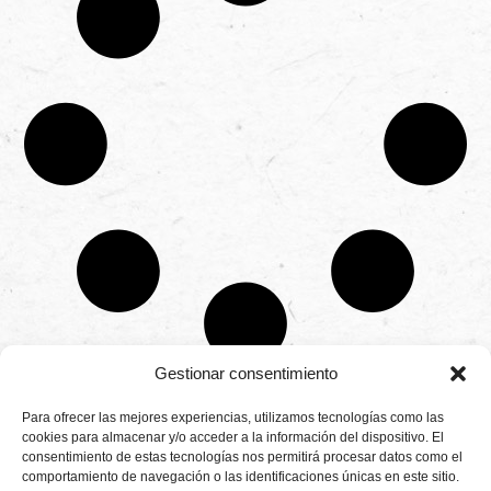
Gestionar consentimiento
CONTÁCTANOS
Para ofrecer las mejores experiencias, utilizamos tecnologías como las
Camino de
cookies para almacenar y/o acceder a la información del dispositivo. El
Productores
Aviso legal
Montemayor s/n
consentimiento de estas tecnologías nos permitirá procesar datos como el
de
21800 Moguer.
Política de
fresas,
comportamiento de navegación o las identificaciones únicas en este sitio.
Huelva ESPAÑA.
privacidad