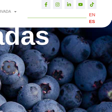
IVADA
EN
ES
adas