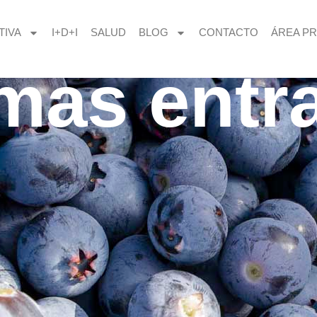
TIVA
I+D+I
SALUD
BLOG
CONTACTO
ÁREA PR
imas entr