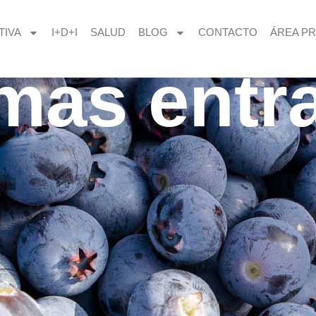
TIVA
I+D+I
SALUD
BLOG
CONTACTO
ÁREA PR
imas entr