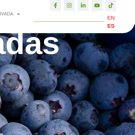
IVADA
EN
ES
adas