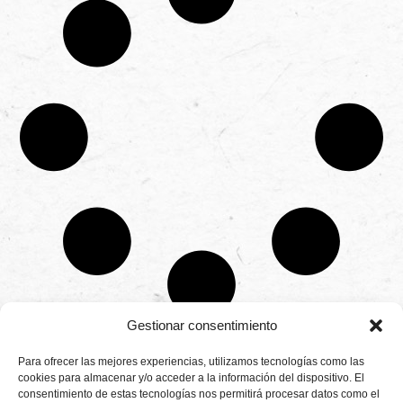
Gestionar consentimiento
CONTÁCTANOS
Para ofrecer las mejores experiencias, utilizamos tecnologías como las
Camino de
cookies para almacenar y/o acceder a la información del dispositivo. El
Productores
Aviso legal
Montemayor s/n
consentimiento de estas tecnologías nos permitirá procesar datos como el
de
21800 Moguer.
Política de