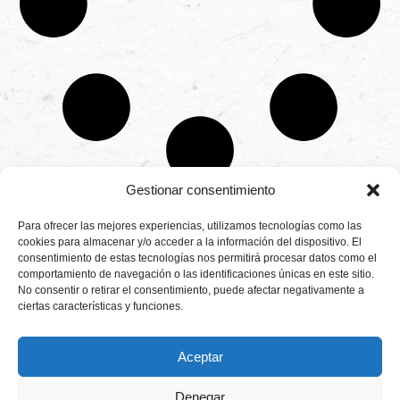
Gestionar consentimiento
CONTÁCTANOS
Para ofrecer las mejores experiencias, utilizamos tecnologías como las
Camino de
cookies para almacenar y/o acceder a la información del dispositivo. El
Productores
Aviso legal
Montemayor s/n
consentimiento de estas tecnologías nos permitirá procesar datos como el
de
21800 Moguer.
Política de
fresas,
comportamiento de navegación o las identificaciones únicas en este sitio.
Huelva ESPAÑA.
privacidad
frambuesas,
No consentir o retirar el consentimiento, puede afectar negativamente a
Canal de denuncias
arándanos
ciertas características y funciones.
info@cunadeplatero.com
Canal de denuncias
y
+34 959 37 21
moras
medio ambiente
desde
25
Aceptar
1988.
Calidad
MATERIALES
y
CORPORATIVOS
Denegar