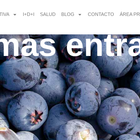
TIVA
I+D+I
SALUD
BLOG
CONTACTO
ÁREA PR
imas entr