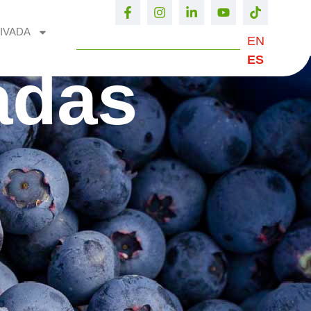
IVADA
EN
ES
adas