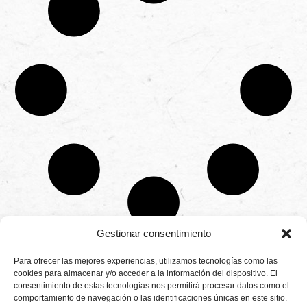
Gestionar consentimiento
CONTÁCTANOS
Para ofrecer las mejores experiencias, utilizamos tecnologías como las
Camino de
cookies para almacenar y/o acceder a la información del dispositivo. El
Productores
Aviso legal
Montemayor s/n
consentimiento de estas tecnologías nos permitirá procesar datos como el
de
21800 Moguer.
Política de
fresas,
comportamiento de navegación o las identificaciones únicas en este sitio.
Huelva ESPAÑA.
privacidad