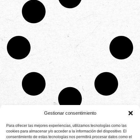
Gestionar consentimiento
CONTÁCTANOS
Para ofrecer las mejores experiencias, utilizamos tecnologías como las
Camino de
cookies para almacenar y/o acceder a la información del dispositivo. El
Productores
Aviso legal
Montemayor s/n
consentimiento de estas tecnologías nos permitirá procesar datos como el
de
21800 Moguer.
Política de