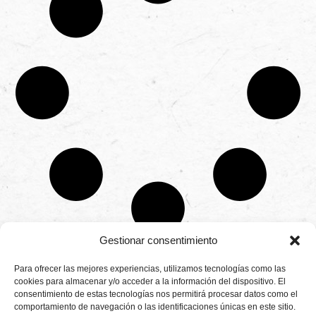
Gestionar consentimiento
CONTÁCTANOS
Para ofrecer las mejores experiencias, utilizamos tecnologías como las
Camino de
cookies para almacenar y/o acceder a la información del dispositivo. El
Productores
Aviso legal
Montemayor s/n
consentimiento de estas tecnologías nos permitirá procesar datos como el
de
21800 Moguer.
Política de
fresas,
comportamiento de navegación o las identificaciones únicas en este sitio.
Huelva ESPAÑA.
privacidad