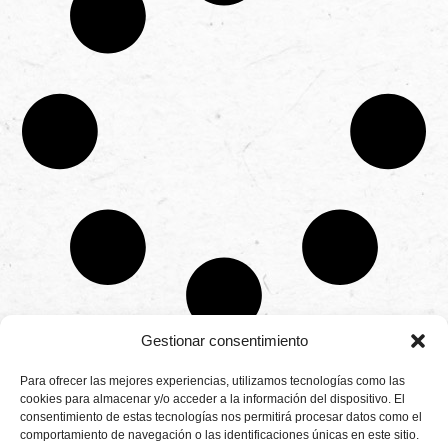
Gestionar consentimiento
CONTÁCTANOS
Para ofrecer las mejores experiencias, utilizamos tecnologías como las
Camino de
cookies para almacenar y/o acceder a la información del dispositivo. El
Productores
Aviso legal
Montemayor s/n
consentimiento de estas tecnologías nos permitirá procesar datos como el
de
21800 Moguer.
Política de
fresas,
comportamiento de navegación o las identificaciones únicas en este sitio.
Huelva ESPAÑA.
privacidad