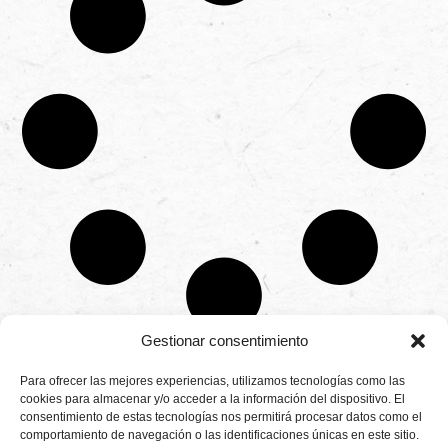
Gestionar consentimiento
CONTÁCTANOS
Para ofrecer las mejores experiencias, utilizamos tecnologías como las
Camino de
cookies para almacenar y/o acceder a la información del dispositivo. El
Productores
Aviso legal
Montemayor s/n
consentimiento de estas tecnologías nos permitirá procesar datos como el
de
21800 Moguer.
Política de
fresas,
comportamiento de navegación o las identificaciones únicas en este sitio.
Huelva ESPAÑA.
privacidad