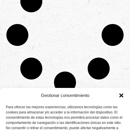
Gestionar consentimiento
CONTÁCTANOS
Para ofrecer las mejores experiencias, utilizamos tecnologías como las
Camino de
cookies para almacenar y/o acceder a la información del dispositivo. El
Productores
Aviso legal
Montemayor s/n
consentimiento de estas tecnologías nos permitirá procesar datos como el
de
21800 Moguer.
Política de
fresas,
comportamiento de navegación o las identificaciones únicas en este sitio.
Huelva ESPAÑA.
privacidad
frambuesas,
No consentir o retirar el consentimiento, puede afectar negativamente a