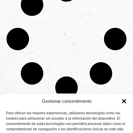
Gestionar consentimiento
CONTÁCTANOS
Para ofrecer las mejores experiencias, utilizamos tecnologías como las
Camino de
cookies para almacenar y/o acceder a la información del dispositivo. El
Productores
Aviso legal
Montemayor s/n
consentimiento de estas tecnologías nos permitirá procesar datos como el
de
21800 Moguer.
Política de
fresas,
comportamiento de navegación o las identificaciones únicas en este sitio.
Huelva ESPAÑA.
privacidad