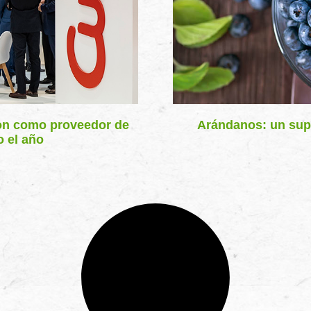
tion como proveedor de
Arándanos: un supe
o el año