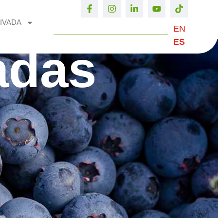
IVADA
EN
ES
adas