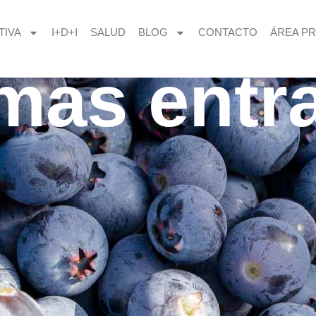
TIVA
I+D+I
SALUD
BLOG
CONTACTO
ÁREA PR
imas entr