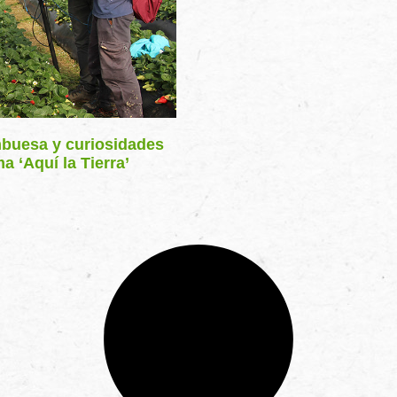
mbuesa y curiosidades
a ‘Aquí la Tierra’