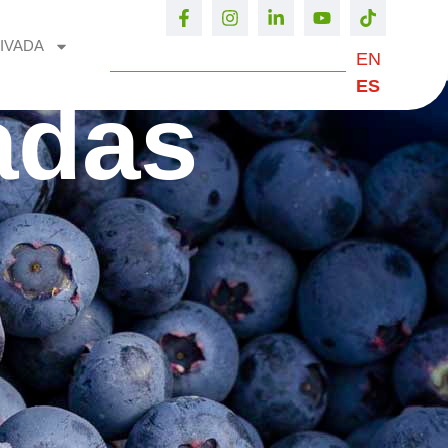
IVADA
EN
ES
adas