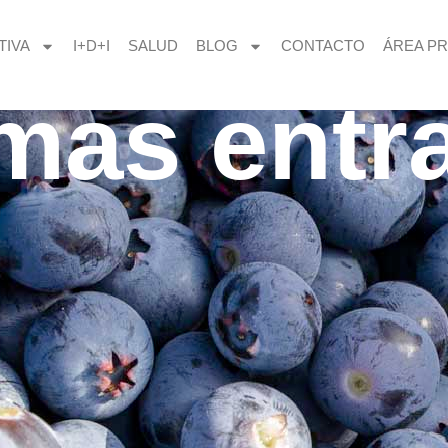
TIVA
I+D+I
SALUD
BLOG
CONTACTO
ÁREA PR
imas entr