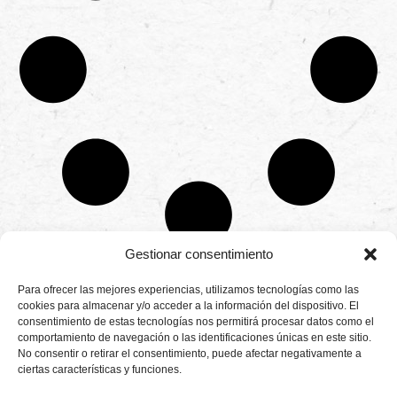
Gestionar consentimiento
CONTÁCTANOS
Para ofrecer las mejores experiencias, utilizamos tecnologías como las
Camino de
cookies para almacenar y/o acceder a la información del dispositivo. El
Productores
Aviso legal
Montemayor s/n
consentimiento de estas tecnologías nos permitirá procesar datos como el
de
21800 Moguer.
Política de
fresas,
comportamiento de navegación o las identificaciones únicas en este sitio.
Huelva ESPAÑA.
privacidad
frambuesas,
No consentir o retirar el consentimiento, puede afectar negativamente a
Canal de denuncias
arándanos
ciertas características y funciones.
info@cunadeplatero.com
Canal de denuncias
y
+34 959 37 21
moras
medio ambiente