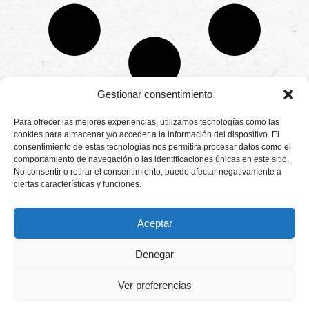
Gestionar consentimiento
CONTÁCTANOS
Para ofrecer las mejores experiencias, utilizamos tecnologías como las
Camino de
cookies para almacenar y/o acceder a la información del dispositivo. El
Productores
Aviso legal
Montemayor s/n
consentimiento de estas tecnologías nos permitirá procesar datos como el
de
21800 Moguer.
Política de
fresas,
comportamiento de navegación o las identificaciones únicas en este sitio.
Huelva ESPAÑA.
privacidad
frambuesas,
No consentir o retirar el consentimiento, puede afectar negativamente a
Canal de denuncias
arándanos
ciertas características y funciones.
info@cunadeplatero.com
Canal de denuncias
y
+34 959 37 21
moras
medio ambiente
desde
25
Aceptar
1988.
Calidad
MATERIALES
y
CORPORATIVOS
Denegar
sostenibilidad
Logotipo -
en
Dossier español -
cada
Ver preferencias
berry.
Dossier inglés