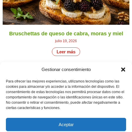
Bruschettas de queso de cabra, moras y miel
julio 19, 2026
Leer más
Gestionar consentimiento
CONTÁCTANOS
Camino de
Para ofrecer las mejores experiencias, utilizamos tecnologías como las
Productores
Aviso legal
Montemayor s/n
cookies para almacenar y/o acceder a la información del dispositivo. El
de
21800 Moguer.
Política de
consentimiento de estas tecnologías nos permitirá procesar datos como el
fresas,
Huelva ESPAÑA.
privacidad
comportamiento de navegación o las identificaciones únicas en este sitio.
frambuesas,
Canal de denuncias
No consentir o retirar el consentimiento, puede afectar negativamente a
arándanos
info@cunadeplatero.com
y
ciertas características y funciones.
+34 959 37 21
moras
desde
25
1988.
Aceptar
Calidad
MATERIALES
y