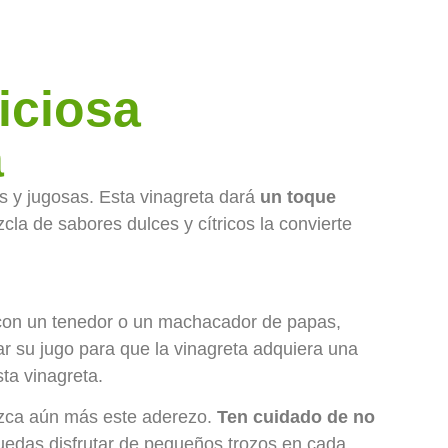
iciosa
a
s y jugosas. Esta vinagreta dará
un toque
la de sabores dulces y cítricos la convierte
, con un tenedor o un machacador de papas,
 su jugo para que la vinagreta adquiera una
sta vinagreta.
ezca aún más este aderezo.
Ten cuidado de no
uedas disfrutar de pequeños trozos en cada