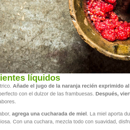
ientes líquidos
trico.
Añade el jugo de la naranja recién exprimido a
 perfecto con el dulzor de las frambuesas.
Después, vier
abores.
abor,
agrega una cucharada de miel
. La miel aporta d
iciosa. Con una cuchara, mezcla todo con suavidad, disf