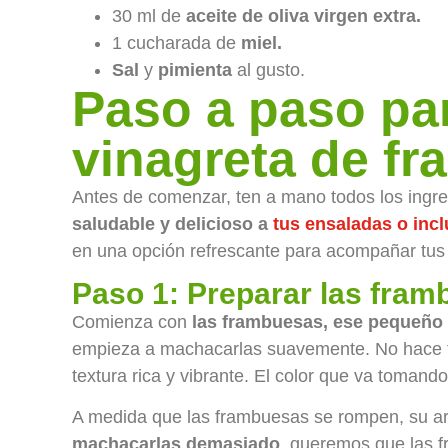
30 ml de
aceite de oliva virgen extra.
1 cucharada de
miel.
Sal
y
pimienta
al gusto.
Paso a paso par
vinagreta de f
Antes de comenzar, ten a mano todos los ingre
saludable y delicioso a
tus ensaladas o inc
en una opción refrescante para acompañar tus
Paso 1: Preparar las fra
Comienza con
las frambuesas, ese pequeño 
empieza a machacarlas suavemente. No hace fa
textura rica y vibrante. El color que va tomand
A medida que las frambuesas se rompen, su ar
machacarlas demasiado
, queremos que las 