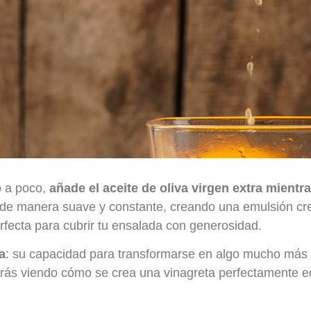
o a poco,
añade el aceite de oliva virgen extra mientr
rse de manera suave y constante, creando una emulsión 
erfecta para cubrir tu ensalada con generosidad.
a
: su capacidad para transformarse en algo mucho más 
 irás viendo cómo se crea una vinagreta perfectamente eq