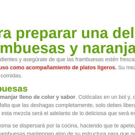
a preparar una del
rambuesas y naranj
dientes y asegúrate de que las frambuesas estén fresca
luso como acompañamiento de platos ligeros
.
Su mezc
 comidas.
mbuesas
manjar lleno de color y sabor
. Colócalas en un bol y
lta que las deshagas completamente, solo debes liberar
o esta mezcla será el adelanto de lo deliciosa que será e
oma se dispersará por la cocina, haciendo que te apet
frambuesas mantengan algo de su estructura para que p