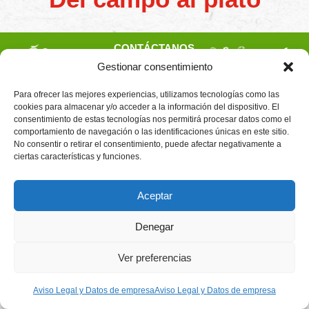
CONTÁCTANOS
Camino de
Productores
Gestionar consentimiento
Aviso legal
Montemayor s/n
de
21800 Moguer.
Política de
fresas,
Huelva ESPAÑA.
privacidad
Para ofrecer las mejores experiencias, utilizamos tecnologías como las
frambuesas,
Canal de denuncias
cookies para almacenar y/o acceder a la información del dispositivo. El
arándanos
info@cunadeplatero.com
consentimiento de estas tecnologías nos permitirá procesar datos como el
Canal de denuncias
y
+34 959 37 21
moras
comportamiento de navegación o las identificaciones únicas en este sitio.
medio ambiente
desde
25
No consentir o retirar el consentimiento, puede afectar negativamente a
1988.
ciertas características y funciones.
Calidad
MATERIALES
y
CORPORATIVOS
sostenibilidad
Logotipo -
Aceptar
en
Dossier español -
cada
berry.
Dossier inglés
Denegar
Ver preferencias
Desarrollado por
Emociona
Aviso Legal y Datos de empresa
Aviso Legal y Datos de empresa