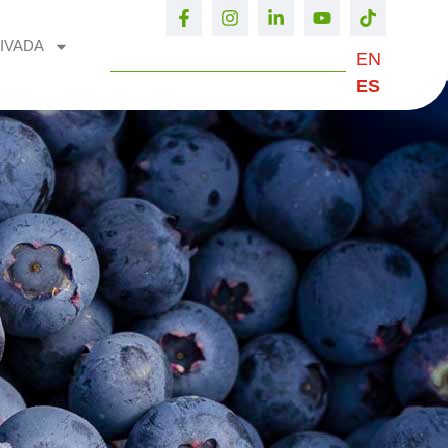
IVADA
EN
ES