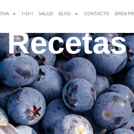
TIVA
I+D+I
SALUD
BLOG
CONTACTO
ÁREA PR
Recetas