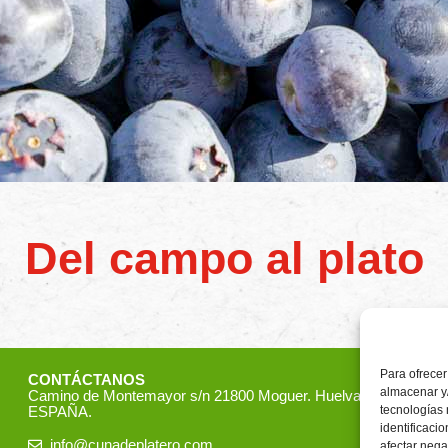
Del campo al plato
Para ofrecer
CONTÁCTANOS
almacenar y/
Camino de Montemayor s/n 21800 Moguer. Huelva
ESPAÑA.
tecnologías
identificaci
info@cunadeplatero.com
afectar nega