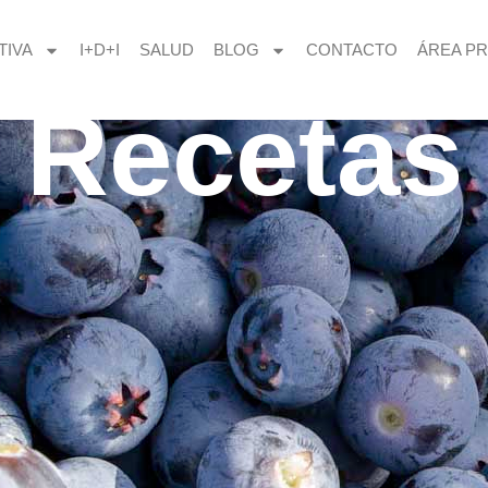
TIVA
I+D+I
SALUD
BLOG
CONTACTO
ÁREA PR
Recetas