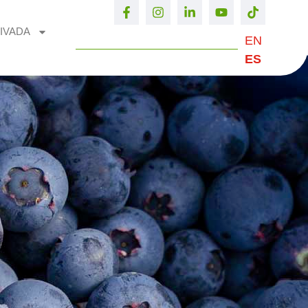
IVADA
EN
ES