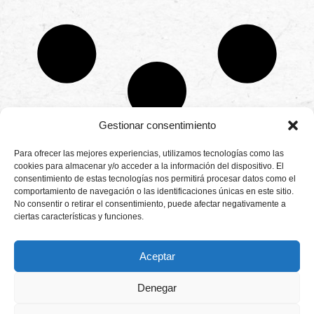
Gestionar consentimiento
CONTÁCTANOS
Para ofrecer las mejores experiencias, utilizamos tecnologías como las
Camino de
cookies para almacenar y/o acceder a la información del dispositivo. El
Productores
Aviso legal
Montemayor s/n
consentimiento de estas tecnologías nos permitirá procesar datos como el
de
21800 Moguer.
Política de
fresas,
comportamiento de navegación o las identificaciones únicas en este sitio.
Huelva ESPAÑA.
privacidad
frambuesas,
No consentir o retirar el consentimiento, puede afectar negativamente a
Canal de denuncias
arándanos
ciertas características y funciones.
info@cunadeplatero.com
Canal de denuncias
y
+34 959 37 21
moras
medio ambiente
desde
25
Aceptar
1988.
Calidad
MATERIALES
y
CORPORATIVOS
Denegar
sostenibilidad
Logotipo -
en
Dossier español -