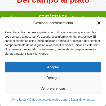
CONTÁCTANOS
Camino de
Productores
Gestionar consentimiento
Aviso legal
Montemayor s/n
de
21800 Moguer.
Política de
fresas,
Huelva ESPAÑA.
privacidad
Para ofrecer las mejores experiencias, utilizamos tecnologías como las
frambuesas,
Canal de denuncias
cookies para almacenar y/o acceder a la información del dispositivo. El
arándanos
info@cunadeplatero.com
consentimiento de estas tecnologías nos permitirá procesar datos como el
Canal de denuncias
y
+34 959 37 21
moras
comportamiento de navegación o las identificaciones únicas en este sitio.
medio ambiente
desde
25
No consentir o retirar el consentimiento, puede afectar negativamente a
1988.
ciertas características y funciones.
Calidad
MATERIALES
y
CORPORATIVOS
sostenibilidad
Logotipo -
Aceptar
en
Dossier español -
cada
berry.
Dossier inglés
Denegar
Ver preferencias
Desarrollado por
Emociona
Aviso Legal y Datos de empresa
Aviso Legal y Datos de empresa