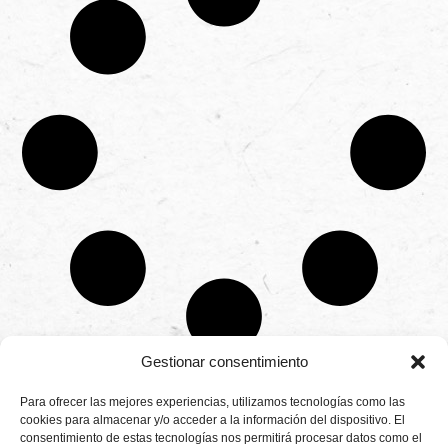
Gestionar consentimiento
CONTÁCTANOS
Para ofrecer las mejores experiencias, utilizamos tecnologías como las
Camino de
cookies para almacenar y/o acceder a la información del dispositivo. El
Productores
Aviso legal
Montemayor s/n
consentimiento de estas tecnologías nos permitirá procesar datos como el
de
21800 Moguer.
Política de