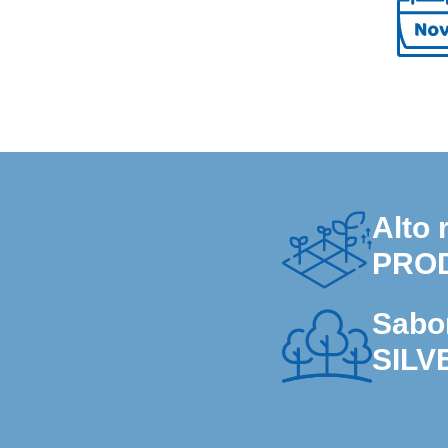
Alto 
PRO
Sabor
SILV