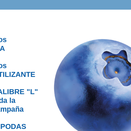
os
A
os
TILIZANTE
ALIBRE "L"
da la
ampaña
PODAS