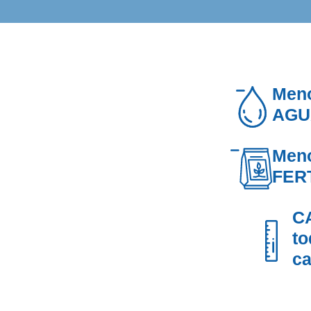
Men
AGU
Men
FER
C
to
c